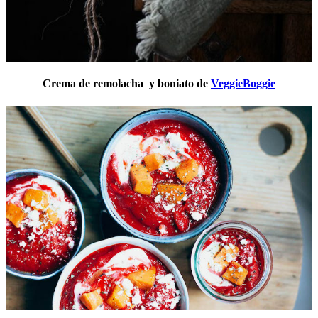
Crema de remolacha y boniato de
VeggieBoggie