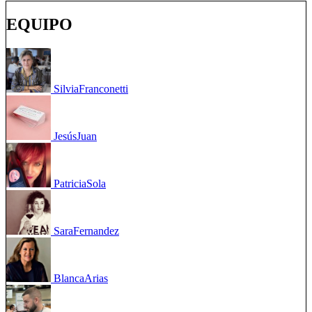
EQUIPO
Silvia
Franconetti
Jesús
Juan
Patricia
Sola
Sara
Fernandez
Blanca
Arias