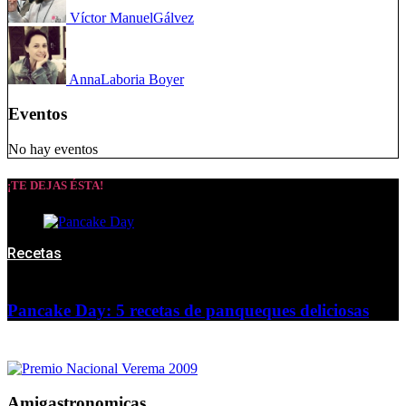
Víctor Manuel
Gálvez
Anna
Laboria Boyer
Eventos
No hay eventos
¡TE DEJAS ÉSTA!
Recetas
Pancake Day: 5 recetas de panqueques deliciosas
Amigastronomicas