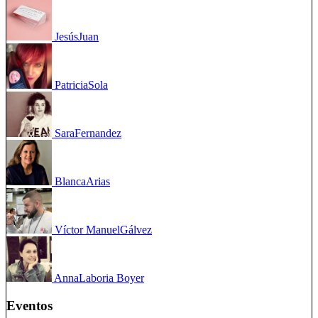
Jesús
Juan
Patricia
Sola
Sara
Fernandez
Blanca
Arias
Víctor Manuel
Gálvez
Anna
Laboria Boyer
Eventos