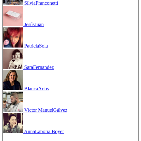
Silvia
Franconetti
Jesús
Juan
Patricia
Sola
Sara
Fernandez
Blanca
Arias
Víctor Manuel
Gálvez
Anna
Laboria Boyer