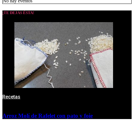
No hay eventos
¡TE DEJAS ÉSTA!
Recetas
Arroz Molí de Rafelet con pato y foie