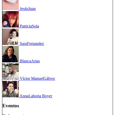
Jesús
Juan
Patricia
Sola
Sara
Fernandez
Blanca
Arias
Víctor Manuel
Gálvez
Anna
Laboria Boyer
Eventos