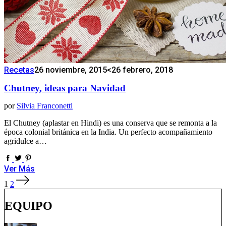
Recetas
26 noviembre, 2015
<26 febrero, 2018
Chutney, ideas para Navidad
por
Silvia Franconetti
El Chutney (aplastar en Hindi) es una conserva que se remonta a la
época colonial británica en la India. Un perfecto acompañamiento
agridulce a…
Ver Más
Paginación
1
2
de
entradas
EQUIPO