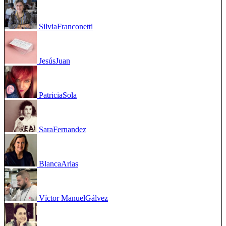
Silvia
Franconetti
Jesús
Juan
Patricia
Sola
Sara
Fernandez
Blanca
Arias
Víctor Manuel
Gálvez