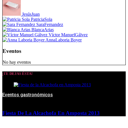
Jesús
Juan
Patricia
Sola
Sara
Fernandez
Blanca
Arias
Víctor Manuel
Gálvez
Anna
Laboria Boyer
Eventos
No hay eventos
¡TE DEJAS ÉSTA!
Eventos gastronómicos
Fiesta De La Alcachofa En Amposta 2013