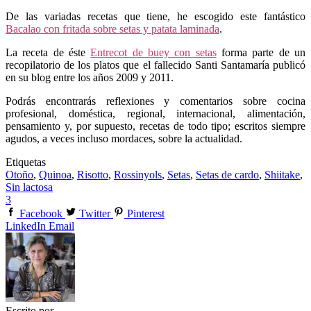
De las variadas recetas que tiene, he escogido este fantástico
Bacalao con fritada sobre setas y patata laminada
.
La receta de éste
Entrecot de buey con setas
forma parte de un
recopilatorio de los platos que el fallecido Santi Santamaría publicó
en su blog entre los años 2009 y 2011.
Podrás encontrarás reflexiones y comentarios sobre cocina
profesional, doméstica, regional, internacional, alimentación,
pensamiento y, por supuesto, recetas de todo tipo; escritos siempre
agudos, a veces incluso mordaces, sobre la actualidad.
Etiquetas
Otoño
,
Quinoa
,
Risotto
,
Rossinyols
,
Setas
,
Setas de cardo
,
Shiitake
,
Sin lactosa
3
Facebook
Twitter
Pinterest
LinkedIn
Email
Escrito por