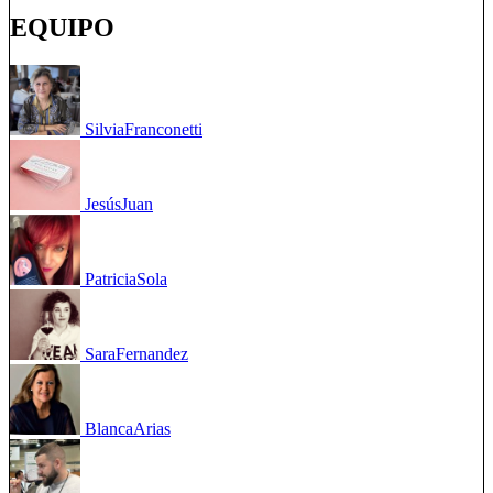
EQUIPO
Silvia
Franconetti
Jesús
Juan
Patricia
Sola
Sara
Fernandez
Blanca
Arias