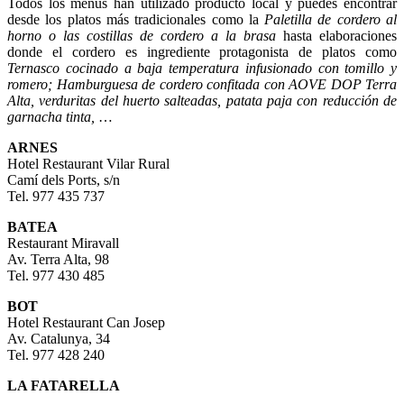
Todos los menús han utilizado producto local y puedes encontrar
desde los platos más tradicionales como la
Paletilla de cordero al
horno o las costillas de cordero a la brasa
hasta elaboraciones
donde el cordero es ingrediente protagonista de platos como
Ternasco cocinado a baja temperatura infusionado con tomillo y
romero; Hamburguesa de cordero confitada
con AOVE DOP Terra
Alta, verduritas del huerto salteadas, patata paja con reducción de
garnacha tinta,
…
ARNES
Hotel Restaurant Vilar Rural
Camí dels Ports, s/n
Tel. 977 435 737
BATEA
Restaurant Miravall
Av. Terra Alta, 98
Tel. 977 430 485
BOT
Hotel Restaurant Can Josep
Av. Catalunya, 34
Tel. 977 428 240
LA FATARELLA