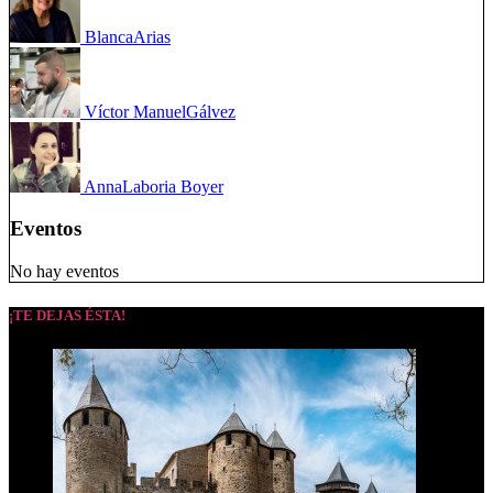
Blanca
Arias
Víctor Manuel
Gálvez
Anna
Laboria Boyer
Eventos
No hay eventos
¡TE DEJAS ÉSTA!