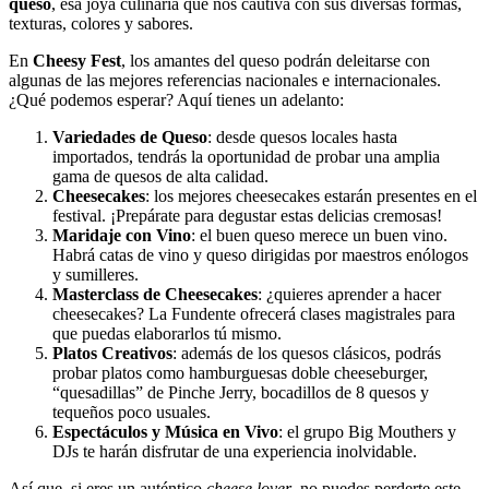
queso
, esa joya culinaria que nos cautiva con sus diversas formas,
texturas, colores y sabores.
En
Cheesy Fest
, los amantes del queso podrán deleitarse con
algunas de las mejores referencias nacionales e internacionales.
¿Qué podemos esperar? Aquí tienes un adelanto:
Variedades de Queso
: desde quesos locales hasta
importados, tendrás la oportunidad de probar una amplia
gama de quesos de alta calidad.
Cheesecakes
: los mejores cheesecakes estarán presentes en el
festival. ¡Prepárate para degustar estas delicias cremosas!
Maridaje con Vino
: el buen queso merece un buen vino.
Habrá catas de vino y queso dirigidas por maestros enólogos
y sumilleres.
Masterclass de Cheesecakes
: ¿quieres aprender a hacer
cheesecakes? La Fundente ofrecerá clases magistrales para
que puedas elaborarlos tú mismo.
Platos Creativos
: además de los quesos clásicos, podrás
probar platos como hamburguesas doble cheeseburger,
“quesadillas” de Pinche Jerry, bocadillos de 8 quesos y
tequeños poco usuales.
Espectáculos y Música en Vivo
: el grupo Big Mouthers y
DJs te harán disfrutar de una experiencia inolvidable.
Así que, si eres un auténtico
cheese lover
, no puedes perderte este