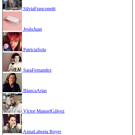
Silvia
Franconetti
Jesús
Juan
Patricia
Sola
Sara
Fernandez
Blanca
Arias
Víctor Manuel
Gálvez
Anna
Laboria Boyer