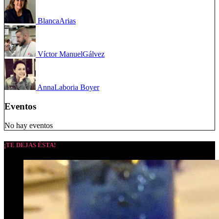
Blanca
Arias
Víctor Manuel
Gálvez
Anna
Laboria Boyer
Eventos
No hay eventos
¡TE DEJAS ÉSTA!