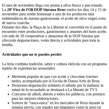
El mes de noviembre llega con aroma a oliva fresca y pan tostado.
La
28ª Fira de l’Oli DOP Siurana Reus
vuelve los días 14 y 15 de
noviembre para rendir homenaje a uno de los productos más
emblemáticos de nuestra gastronomía: el aceite de oliva virgen extra
de nueva cosecha.
Durante dos días, la Plaça de la Llibertat se convertirá en el punto de
encuentro entre productores, gastrónomos y amantes del buen aceite,
con más de 20 cooperativas y almazaras de la DOP Siurana que
ofrecerán degustaciones, venta directa y actividades para toda la
familia.
Actividades que no te puedes perder
La feria combina tradición, sabor y cultura oleícola con un programa
repleto de experiencias sensoriales:
Merienda popular de pan con aceite y chocolate (viernes
tarde), acompañada por la Escola de Dansa Artis de Reus.
Desayuno-degustación solidario el sábado por la mañana: la
mitad de lo recaudado se destinará a La Marató de TV3.
Concurso de allioli, abierto a todos los públicos, con premios
para las mejores elaboraciones.
Sorteos de “rasca-rasca” en los mercados de Reus durante la
semana previa, con regalos tan singulares como tu peso en