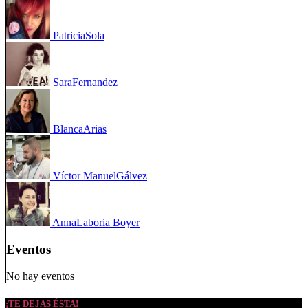
Patricia
Sola
Sara
Fernandez
Blanca
Arias
Víctor Manuel
Gálvez
Anna
Laboria Boyer
Eventos
No hay eventos
¡TE DEJAS ÉSTA!