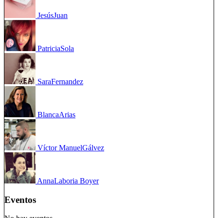
Jesús
Juan
Patricia
Sola
Sara
Fernandez
Blanca
Arias
Víctor Manuel
Gálvez
Anna
Laboria Boyer
Eventos