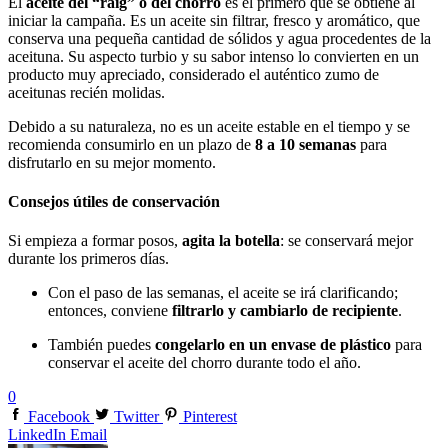
El
aceite del “raig” o del chorro
es el primero que se obtiene al
iniciar la campaña. Es un aceite sin filtrar, fresco y aromático, que
conserva una pequeña cantidad de sólidos y agua procedentes de la
aceituna. Su aspecto turbio y su sabor intenso lo convierten en un
producto muy apreciado, considerado el auténtico zumo de
aceitunas recién molidas.
Debido a su naturaleza, no es un aceite estable en el tiempo y se
recomienda consumirlo en un plazo de
8 a 10 semanas
para
disfrutarlo en su mejor momento.
Consejos útiles de conservación
Si empieza a formar posos,
agita la botella
: se conservará mejor
durante los primeros días.
Con el paso de las semanas, el aceite se irá clarificando;
entonces, conviene
filtrarlo y cambiarlo de recipiente
.
También puedes
congelarlo en un envase de plástico
para
conservar el aceite del chorro durante todo el año.
0
Facebook
Twitter
Pinterest
LinkedIn
Email