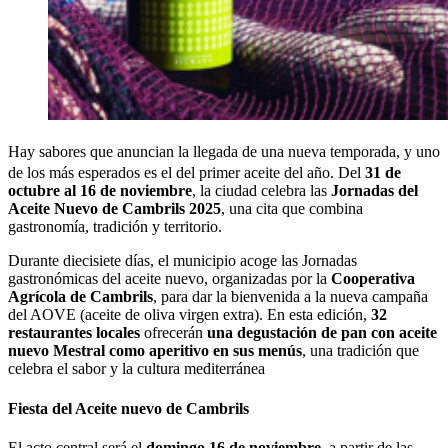
Hay sabores que anuncian la llegada de una nueva temporada, y uno
de los más esperados es el del primer aceite del año. Del
31 de
octubre al 16 de noviembre
, la ciudad celebra las
Jornadas del
Aceite Nuevo de Cambrils 2025
, una cita que combina
gastronomía, tradición y territorio.
Durante diecisiete días, el municipio acoge las Jornadas
gastronómicas del aceite nuevo, organizadas por la
Cooperativa
Agrícola de Cambrils
, para dar la bienvenida a la nueva campaña
del AOVE (aceite de oliva virgen extra). En esta edición,
32
restaurantes locales
ofrecerán
una degustación de pan con aceite
nuevo Mestral como aperitivo en sus menús
, una tradición que
celebra el sabor y la cultura mediterránea
Fiesta del Aceite nuevo de Cambrils
El acto central será el
domingo 16 de noviembre
, a partir de las