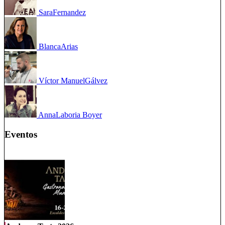
Sara
Fernandez
Blanca
Arias
Víctor Manuel
Gálvez
Anna
Laboria Boyer
Eventos