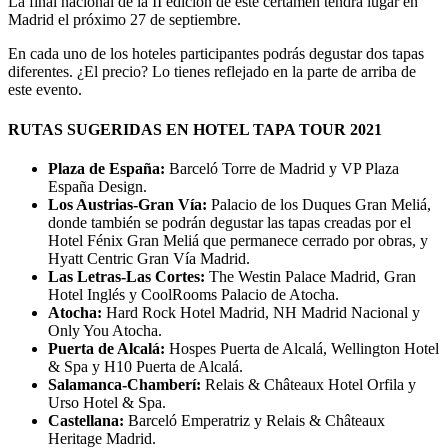
La final nacional de la II edición de este certamen tendrá lugar en
Madrid el próximo 27 de septiembre.
En cada uno de los hoteles participantes podrás degustar dos tapas
diferentes. ¿El precio? Lo tienes reflejado en la parte de arriba de
este evento.
RUTAS SUGERIDAS EN HOTEL TAPA TOUR 2021
Plaza de España:
Barceló Torre de Madrid y VP Plaza
España Design.
Los Austrias-Gran Vía:
Palacio de los Duques Gran Meliá,
donde también se podrán degustar las tapas creadas por el
Hotel Fénix Gran Meliá que permanece cerrado por obras, y
Hyatt Centric Gran Vía Madrid.
Las Letras-Las Cortes:
The Westin Palace Madrid, Gran
Hotel Inglés y CoolRooms Palacio de Atocha.
Atocha:
Hard Rock Hotel Madrid, NH Madrid Nacional y
Only You Atocha.
Puerta de Alcalá:
Hospes Puerta de Alcalá, Wellington Hotel
& Spa y H10 Puerta de Alcalá.
Salamanca-Chamberí:
Relais & Châteaux Hotel Orfila y
Urso Hotel & Spa.
Castellana:
Barceló Emperatriz y Relais & Châteaux
Heritage Madrid.