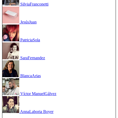
Silvia
Franconetti
Jesús
Juan
Patricia
Sola
Sara
Fernandez
Blanca
Arias
Víctor Manuel
Gálvez
Anna
Laboria Boyer