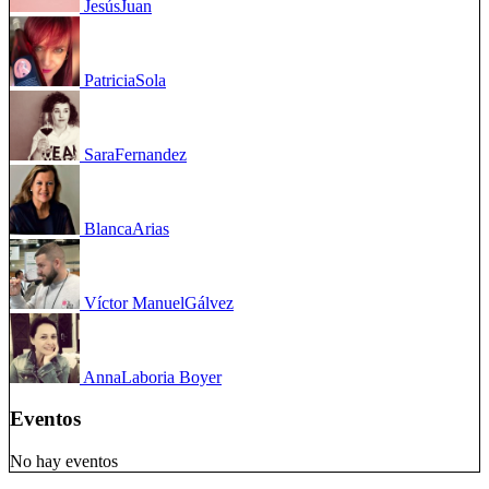
Jesús
Juan
Patricia
Sola
Sara
Fernandez
Blanca
Arias
Víctor Manuel
Gálvez
Anna
Laboria Boyer
Eventos
No hay eventos