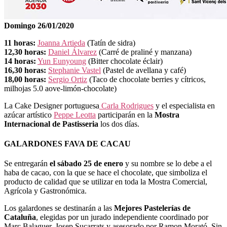
Domingo 26/01/2020
11 horas:
Joanna Artieda
(Tatín de sidra)
12,30 horas:
Daniel Álvarez
(Carré de praliné y manzana)
14 horas:
Yun Eunyoung
(Bitter chocolate éclair)
16,30 horas:
Stephanie Vastel
(Pastel de avellana y café)
18,00 horas:
Sergio Ortiz
(Taco de chocolate berries y cítricos,
milhojas 5.0 aove-limón-chocolate)
La Cake Designer portuguesa
Carla Rodrigues
y el especialista en
azúcar artístico
Peppe Leotta
participarán en la
Mostra
Internacional de Pastisseria
los dos días.
GALARDONES FAVA DE CACAU
Se entregarán
el sábado 25 de enero
y su nombre se lo debe a el
haba de cacao, con la que se hace el chocolate, que simboliza el
producto de calidad que se utilizar en toda la Mostra Comercial,
Agrícola y Gastronómica.
Los galardones se destinarán a las
Mejores Pastelerías de
Cataluña
, elegidas por un jurado independiente coordinado por
Marc Balaguer, Josep Sucarrats y asesorado por Ramon Morató. Sin