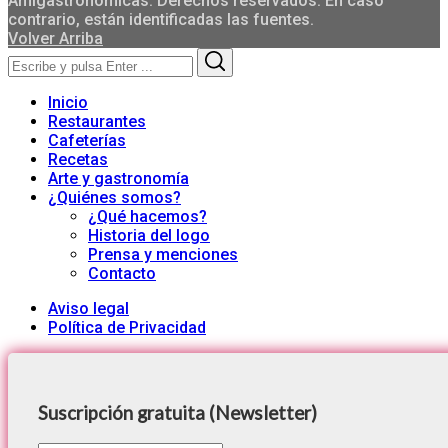
Amigastronomicas. Derechos reservados. En caso
contrario, están identificadas las fuentes.
Volver Arriba
Search
Search
for:
Inicio
Restaurantes
Cafeterías
Recetas
Arte y gastronomía
¿Quiénes somos?
¿Qué hacemos?
Historia del logo
Prensa y menciones
Contacto
Aviso legal
Política de Privacidad
Suscripción gratuita (Newsletter)