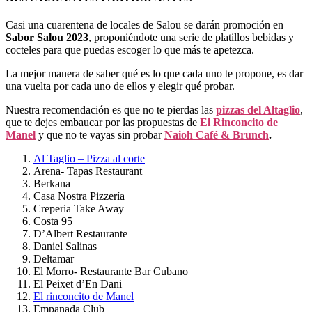
Casi una cuarentena de locales de Salou se darán promoción en
Sabor Salou 2023
, proponiéndote una serie de platillos bebidas y
cocteles para que puedas escoger lo que más te apetezca.
La mejor manera de saber qué es lo que cada uno te propone, es dar
una vuelta por cada uno de ellos y elegir qué probar.
Nuestra recomendación es que no te pierdas las
pizzas del Altaglio
,
que te dejes embaucar por las propuestas de
El Rinconcito de
Manel
y que no te vayas sin probar
Naioh Café & Brunch
.
Al Taglio – Pizza al corte
Arena- Tapas Restaurant
Berkana
Casa Nostra Pizzería
Creperia Take Away
Costa 95
D’Albert Restaurante
Daniel Salinas
Deltamar
El Morro- Restaurante Bar Cubano
El Peixet d’En Dani
El rinconcito de Manel
Empanada Club