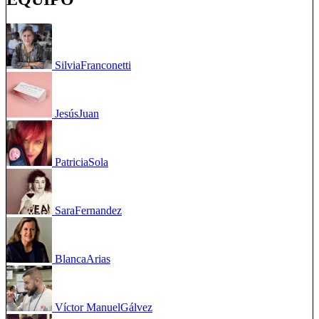
Silvia
Franconetti
Jesús
Juan
Patricia
Sola
Sara
Fernandez
Blanca
Arias
Víctor Manuel
Gálvez