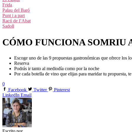
Frida
Palau del Baró
Punt i a part
Racó de l’Abat
Sadoll
CÓMO FUNCIONA SOMRIU A 
Escoge uno de las 9 propuestas gastronómicas que ofrece los lo
Reserva
Podrás ir tanto al mediodía como por la noche
Por cada botella de vino que elijas para maridar tu propuesta, te 
0
Facebook
Twitter
Pinterest
LinkedIn
Email
Escrito por