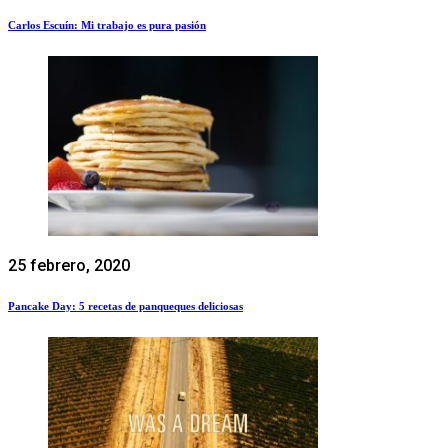
Carlos Escuín: Mi trabajo es pura pasión
25 febrero, 2020
Pancake Day: 5 recetas de panqueques deliciosas