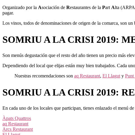
Organizado por la
A
sociación de
R
estaurantes de la
P
art
A
lta (ARPA)
pagar.
Los vinos, todos de denominaciones de origen de la comarca, son un 
SOMRIU A LA CRISI 2019: M
Son menús degustación que el resto del año tienen un precio más ele
Dependiendo del local que elijas están muy bien trabajados. Cada uno
Nuestras recomendaciones son
aq Restaurant
,
El Llagut
y
Punt 
SOMRIU A LA CRISI 2019: 
En cada uno de los locales que participan, tienes enlazado el menú d
Àpats Quattros
aq Restaurant
Arcs Restaurant
El Llagut